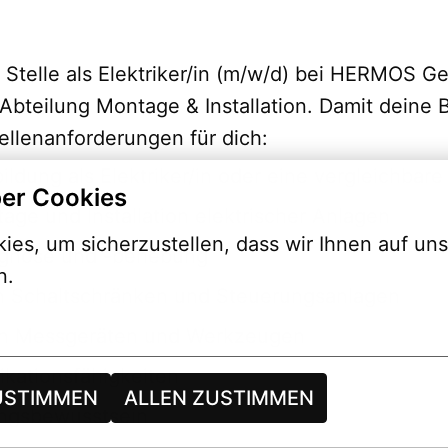
 Stelle als Elektriker/in (m/w/d) bei HERMOS Ge
bteilung Montage & Installation. Damit deine B
tellenanforderungen für dich:
dung als Elektriker/in oder eine vergleichbare 
er Cookies
age und Installation elektrischer Anlagen
es, um sicherzustellen, dass wir Ihnen auf uns
iagnose und -behebung
n.
on Schaltschränken und Steuerungsanlagen
hen Messgeräten und Werkzeugen
kationsfähigkeiten
USTIMMEN
ALLEN ZUSTIMMEN
ungsbewusstsein