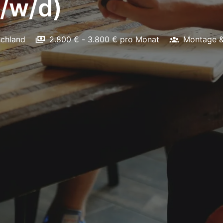
m/w/d)
chland
2.800 € - 3.800 € pro Monat
Montage & 