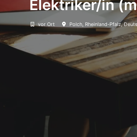
Elektriker/in (
vor Ort
Polch
,
Rheinland-Pfalz
,
Deuts