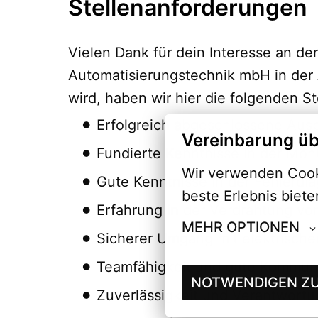
Stellenanforderungen
Vielen Dank für dein Interesse an der
Automatisierungstechnik mbH in der A
wird, haben wir hier die folgenden S
Erfolgreich abgeschlossene Ausbil
Vereinbarung üb
Fundierte Kenntnisse in der Mont
Wir verwenden Cooki
Gute Kenntnisse in der Fehlerd
beste Erlebnis biete
Erfahrung in der Verdrahtung v
MEHR OPTIONEN
Sicherer Umgang mit elektrisc
Teamfähigkeit und gute Kommuni
NOTWENDIGEN Z
Zuverlässigkeit und Verantwort