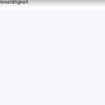
eisetätigkeit
erende" Bewerbung und stehen dir bei Fragen ge
BEWERBEN
oder
Apply with Indeed
nicht verfügbar
COOKIES AKTUALISIEREN
JOB TEILEN